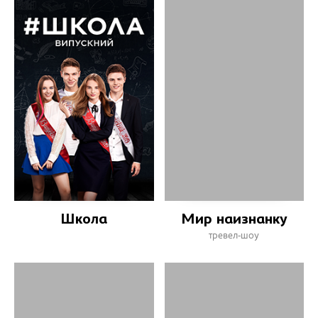
Школа
Мир наизнанку
тревел-шоу