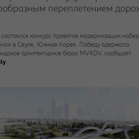
ообразным переплетением дорож
 состоялся конкурс проектов модернизации набе
нчон в Сеуле, Южная Корея. Победу одержало
ндское архитектурное бюро MVRDV, сообщает
.
ly