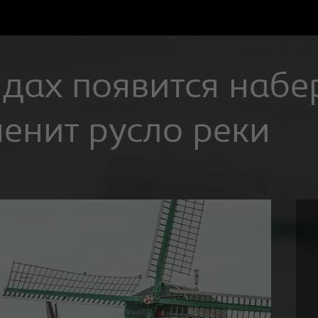
дах появится набе
енит русло реки