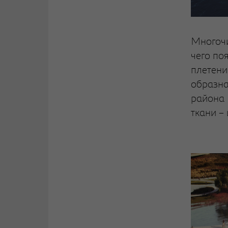
Многочи
чего по
плетени
образна
района 
ткани –