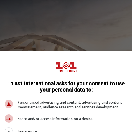
1plus1.international asks for your consent to use
your personal data to:
ого, дорожки будут сплетать площади и обзорные
Personalised advertising and content, advertising and content
measurement, audience research and services development
и, поднятые над уровнем реки. А на образованн
будут размещаться амфитеатры, кафе и рестораны
Store and/or access information on a device
Learn more