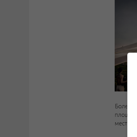
Более т
площадк
местах 