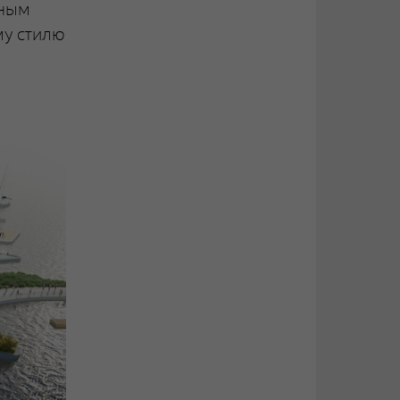
тным
му стилю