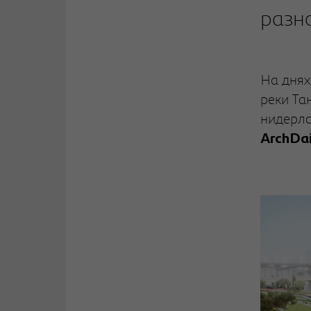
разн
На днях
реки Та
нидерла
ArchDai