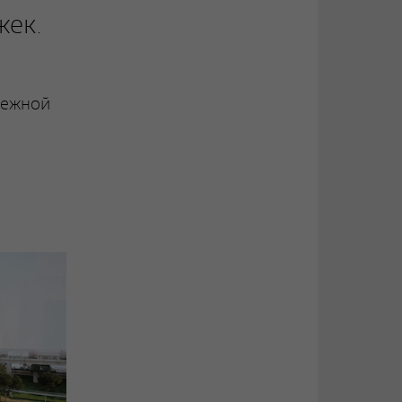
ек.
режной