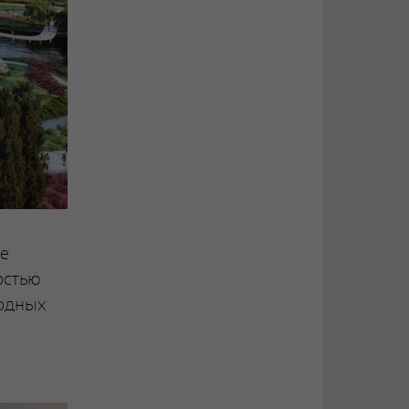
ее
остью
одных