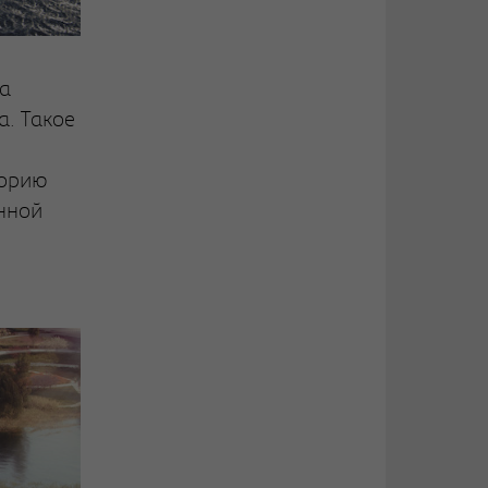
а
а. Такое
торию
нной