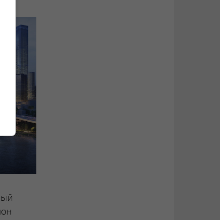
ный
йон