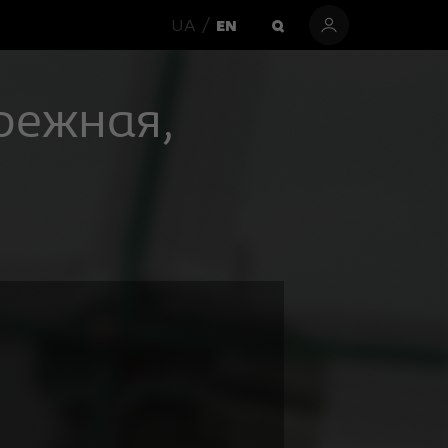
UA
EN
режная,