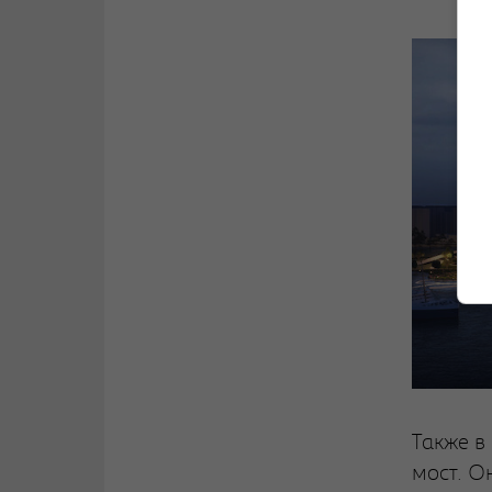
Также в
мост. О