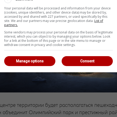
Your personal data will be processed and information from your device
(cookies, unique identifiers, and other device data) may be stored by,
accessed by and shared with 227 partners, or used specifically by this
site. We and our partners may use precise geolocation data.
List of
partners.
Some vendors may process your personal data on the basis of legitimate
interest, which you can object to by managing your options below. Look
for a link at the bottom of this page or in the site menu to manage or
withdraw consent in privacy and cookie settings.
Manage options
Consent
 центре территории будет располагаться пешеход
н объединит Олимпийский парк и престижный ра