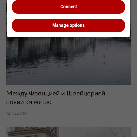
Consent
Manage options
Между Францией и Швейцарией
появится метро
12.12.2019