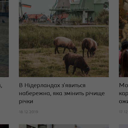
,
В Нідерландах з'явиться
Мо
набережна, яка змінить річище
кар
річки
ож
18.12.2019
17.1