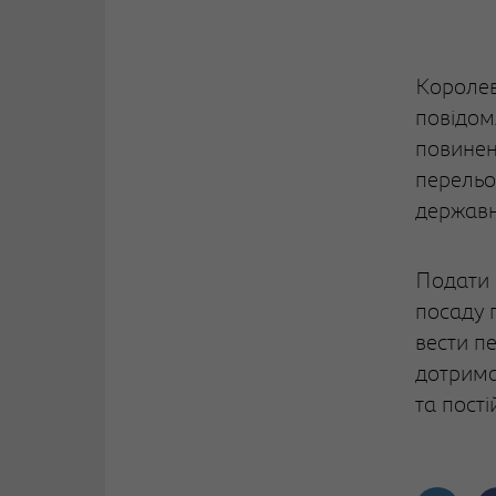
Королев
повідом
повинен
перельо
державни
Подати 
посаду п
вести п
дотрима
та пост