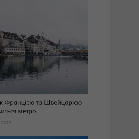
ж Францією та Швейцарією
виться метро
2.2019