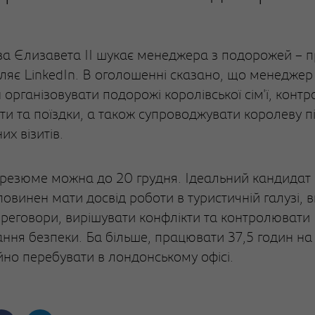
а Єлизавета ІІ шукає менеджера з подорожей – п
ляє LinkedIn. В оголошенні сказано, що менеджер
 організовувати подорожі королівської сім'ї, конт
ти та поїздки, а також супроводжувати королеву пі
х візитів.
резюме можна до 20 грудня. Ідеальний кандидат
овинен мати досвід роботи в туристичній галузі, в
ереговори, вирішувати конфлікти та контролювати
ння безпеки. Ба більше, працювати 37,5 годин на
ійно перебувати в лондонському офісі.