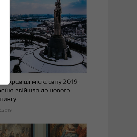
яскравіші міста світу 2019:
аїна ввійшла до нового
тингу
2.2019