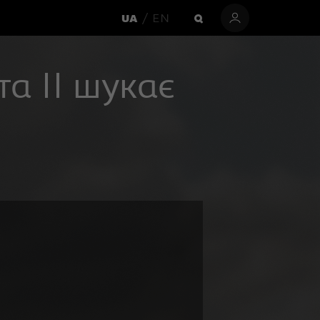
EN
UA
та ІІ шукає