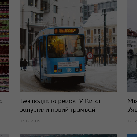
а
Без водіїв та рейок: У Китаї
Мі
запустили новий трамвай
з’я
13.12.2019
12.1