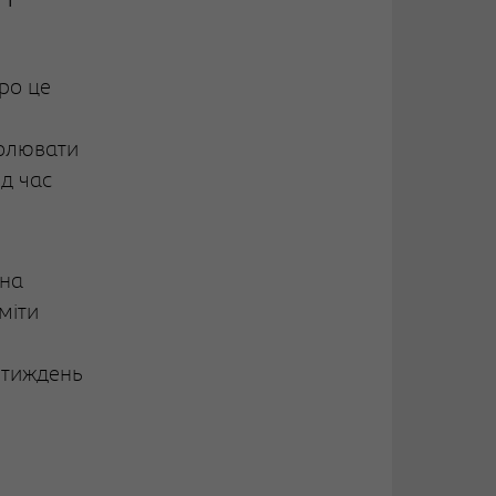
ро це
ролювати
д час
 на
міти
 тиждень