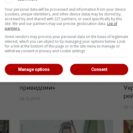
Your personal data will be processed and information from your device
(cookies, unique identifiers, and other device data) may be stored by,
accessed by and shared with 227 partners, or used specifically by this
site. We and our partners may use precise geolocation data.
List of
partners.
Some vendors may process your personal data on the basis of legitimate
interest, which you can object to by managing your options below. Look
for a link at the bottom of this page or in the site menu to manage or
withdraw consent in privacy and cookie settings.
Manage options
Consent
В ОАЕ відкрили «палац з
Най
привидами»
Укр
рей
23.12.2019
20.1