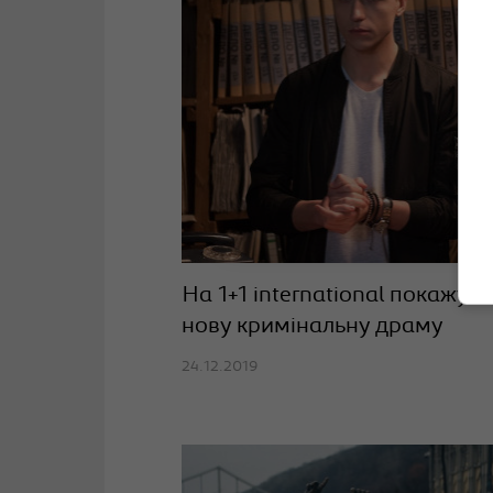
На 1+1 international покажуть
нову кримінальну драму
24.12.2019