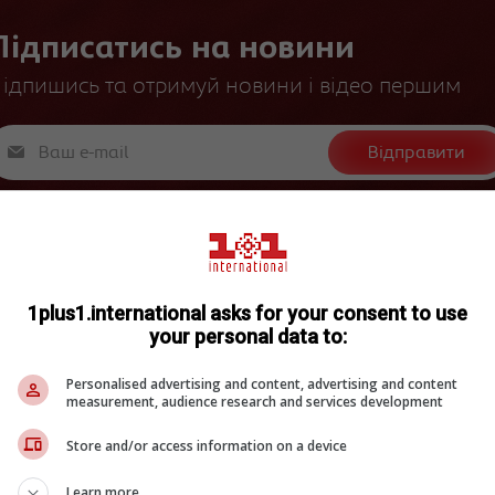
Підписатись на новини
ідпишись та отримуй новини і відео першим
Відправити
1plus1.international asks for your consent to use
your personal data to:
 темі
Personalised advertising and content, advertising and content
measurement, audience research and services development
Store and/or access information on a device
Learn more