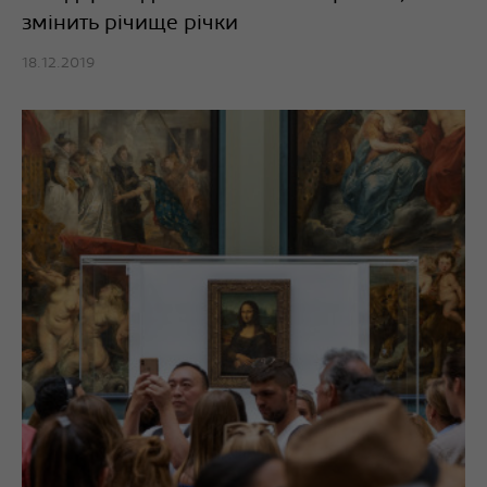
змінить річище річки
18.12.2019