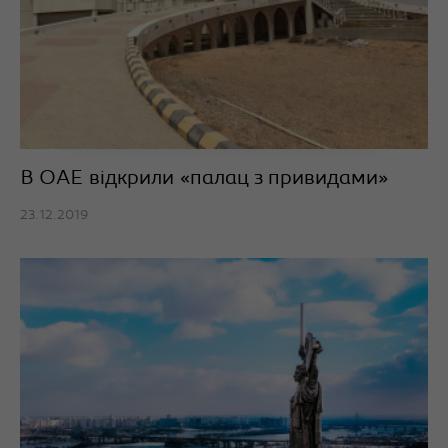
В ОАЕ відкрили «палац з привидами»
23.12.2019