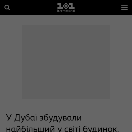
У Дубаї збудували
найбільший у світі будинок,