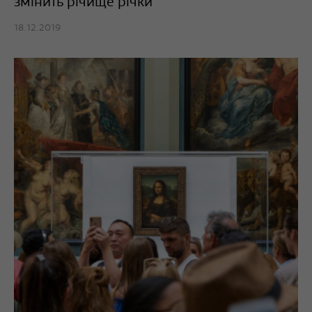
змінить річище річки
18.12.2019