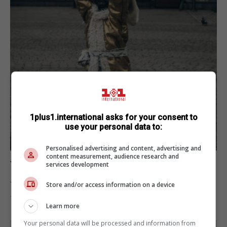
1plus1.international asks for your consent to
use your personal data to:
Personalised advertising and content, advertising and
content measurement, audience research and
У Києві маленьких Кия, Щека, Хорива та
services development
Либідь одягнули у новорічні вбрання
Store and/or access information on a device
19.12.2019
Learn more
Your personal data will be processed and information from