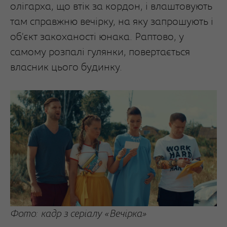
олігарха, що втік за кордон, і влаштовують
там справжню вечірку, на яку запрошують і
об’єкт закоханості юнака. Раптово, у
самому розпалі гулянки, повертається
власник цього будинку.
Фото: кадр з серіалу «Вечірка»