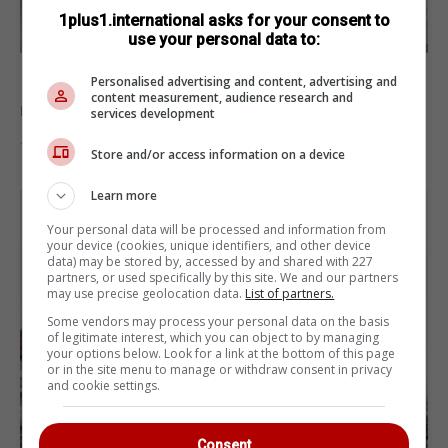
1plus1.international asks for your consent to
use your personal data to:
Без водіїв та рейок: У Китаї запустили
Personalised advertising and content, advertising and
content measurement, audience research and
новий трамвай
services development
13.12.2019
Store and/or access information on a device
Learn more
Your personal data will be processed and information from
your device (cookies, unique identifiers, and other device
data) may be stored by, accessed by and shared with 227
partners, or used specifically by this site. We and our partners
may use precise geolocation data.
List of partners.
Some vendors may process your personal data on the basis
of legitimate interest, which you can object to by managing
your options below. Look for a link at the bottom of this page
or in the site menu to manage or withdraw consent in privacy
and cookie settings.
Consent