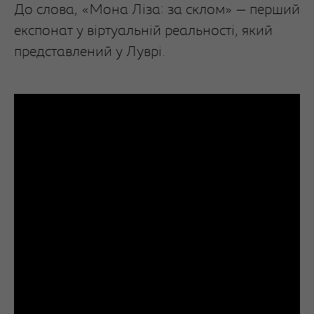
До слова, «Мона Ліза: за склом» — перший
експонат у віртуальній реальності, який
представлений у Луврі.