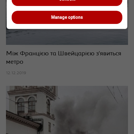
Manage options
Між Францією та Швейцарією з’явиться
метро
12.12.2019