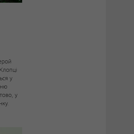
ерой
Хлопці
ься у
жню
тово, у
нку.