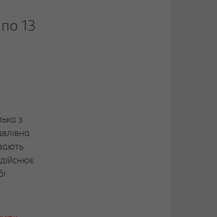
 по 13
ька з
авлівна
ивають
здійснює
бі