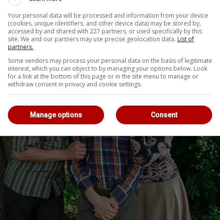
Your personal data will be processed and information from your device
(cookies, unique identifiers, and other device data) may be stored by,
accessed by and shared with 227 partners, or used specifically by this
site. We and our partners may use precise geolocation data.
List of
partners.
Some vendors may process your personal data on the basis of legitimate
interest, which you can object to by managing your options below. Look
for a link at the bottom of this page or in the site menu to manage or
withdraw consent in privacy and cookie settings.
Manage options
Consent