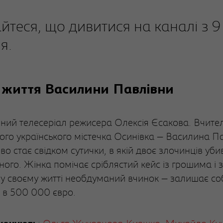
йтеся, що дивитися на каналі з 9
я.
 життя Василини Павлівни
ний телесеріал режисера Олексія Єсакова. Вчител
ого українського містечка Осинівка — Василина П
о стає свідком сутички, в якій двоє злочинців уб
ного. Жінка помічає сріблястий кейс із грошима і 
у своєму житті необдуманий вчинок — залишає со
у в 500 000 євро.