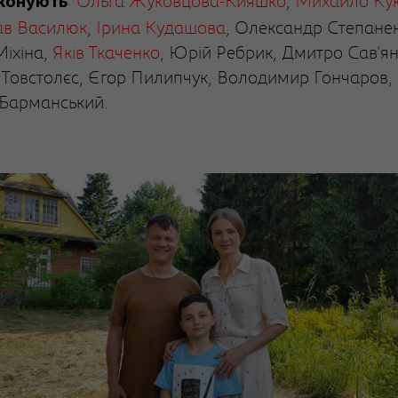
:
Ольга Жуковцова-Кияшко
,
Михайло Ку
иконують
ав Василюк
,
Ірина Кудашова
, Олександр Степане
Міхіна,
Яків Ткаченко
, Юрій Ребрик, Дмитро Сав'ян
 Товстолєс, Єгор Пилипчук, Володимир Гончаров,
Барманський.