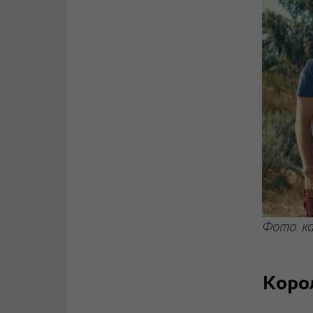
Фото: ка
Корол