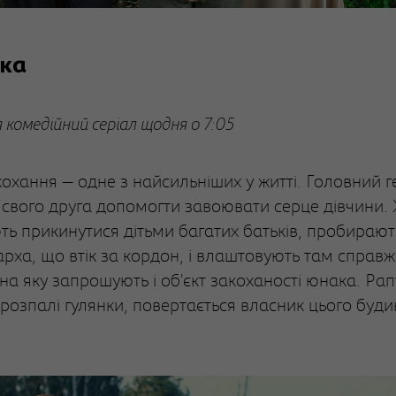
рка
 комедійний серіал щодня о 7:05
охання — одне з найсильніших у житті. Головний г
 свого друга допомогти завоювати серце дівчини. 
ть прикинутися дітьми багатих батьків, пробирают
гарха, що втік за кордон, і влаштовують там справ
 на яку запрошують і об’єкт закоханості юнака. Рап
розпалі гулянки, повертається власник цього буди