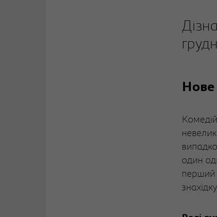
Дізна
грудн
Нове
Комедій
невелик
випадков
один од
перший 
знахідк