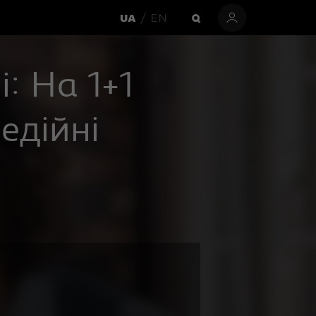
EN
UA
і: На 1+1
едійні