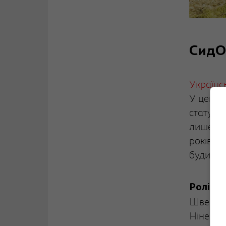
СидО
Українс
У центрі
статусом
лише од
років т
будинку
Ролі в
Швець, 
Ніневсь