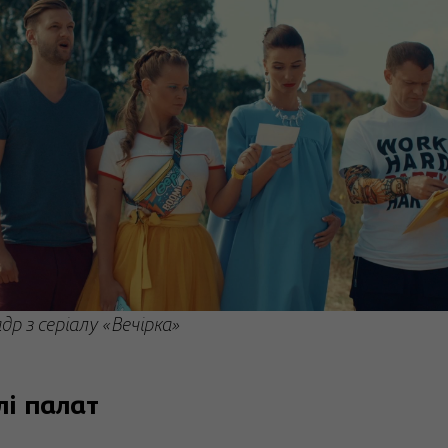
др з серіалу «Вечірка»
і палат