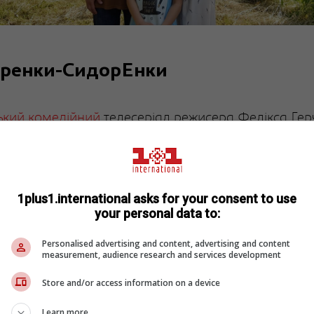
ренки-СидорЕнки
ький
комедійний
телесеріал режисера Фелікса Гер
 сюжету дві українські родини із різним соціальни
: багаті СидОренки і бідні СидорЕнки. Об’єднують 
накові прізвища, а й перипетії минулого. Шістнад
ому їхніх синів випадково переплутали у пологовом
1plus1.international asks for your consent to use
your personal data to:
…
Personalised advertising and content, advertising and content
measurement, audience research and services development
Дмитро Суржиков, Олеся Власова, Вале
иконують:
Ксенія Вертинська, Лев Сомов, Євген Шекера, Пе
Store and/or access information on a device
кий.
Learn more