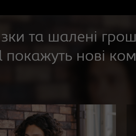
зки та шалені грош
l покажуть нові ком