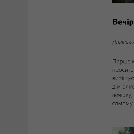
Вечі
Дивіться
Перше к
просить
вирішую
дім олі
вечірку,
самому 