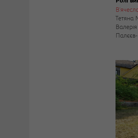
Ролі в
В'ячесл
Тетяна 
Валерія
Палєєв-