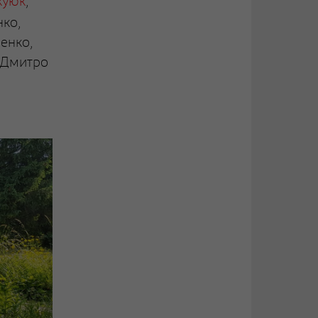
куюк
,
нко,
енко,
 Дмитро